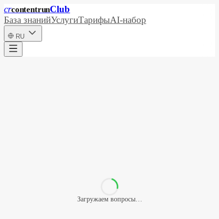
cr
Club
content
run
База знаний
Услуги
Тарифы
AI-набор
RU
Загружаем вопросы…