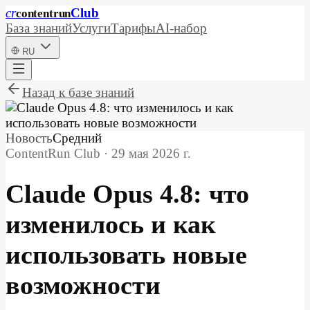
cr
Club
content
run
База знаний
Услуги
Тарифы
AI-набор
RU
Назад к базе знаний
Новость
Средний
ContentRun Club
·
29 мая 2026 г.
Claude Opus 4.8: что
изменилось и как
использовать новые
возможности