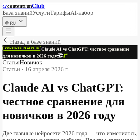
cr
Club
content
run
База знаний
Услуги
Тарифы
AI-набор
RU
Назад к базе знаний
Claude AI vs ChatGPT: честное сравнение
для новичков в 2026 году
Статья
Новичок
Статьи
·
16 апреля 2026 г.
Claude AI vs ChatGPT:
честное сравнение для
новичков в 2026 году
Две главные нейросети 2026 года — что изменилось,