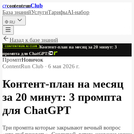
cr
Club
content
run
База знаний
Услуги
Тарифы
AI-набор
RU
Назад к базе знаний
Контент-план на месяц за 20 минут: 3
промпта для ChatGPT
Промпт
Новичок
ContentRun Club
·
6 мая 2026 г.
Контент-план на месяц
за 20 минут: 3 промпта
для ChatGPT
Три промпта которые закрывают вечный вопрос