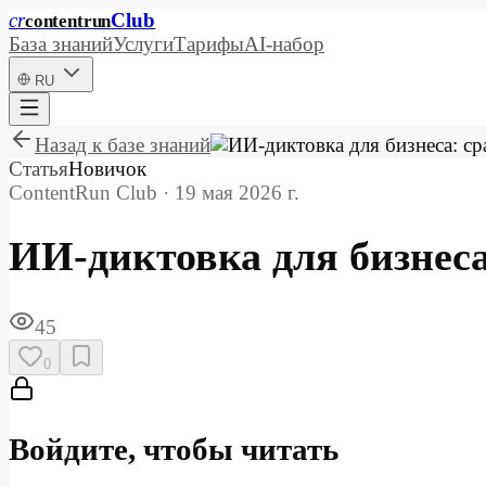
cr
Club
content
run
База знаний
Услуги
Тарифы
AI-набор
RU
Назад к базе знаний
Статья
Новичок
ContentRun Club
·
19 мая 2026 г.
ИИ-диктовка для бизнес
45
0
Войдите, чтобы читать