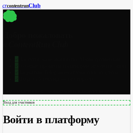
cr
Club
content
run
cr
Добро пожаловать
в ContentRun Club
Доступ к базе знаний по AI-инструментам
Готовые промпты и сценарии автоматизации
Закрытый Telegram-чат участников клуба
Вход за 5 секунд — без пароля
340+ участников · обновления каждую неделю
Вход для участников
Войти в платформу