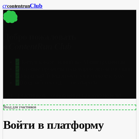
cr
Club
content
run
cr
Добро пожаловать
в ContentRun Club
Доступ к базе знаний по AI-инструментам
Готовые промпты и сценарии автоматизации
Закрытый Telegram-чат участников клуба
Вход за 5 секунд — без пароля
340+ участников · обновления каждую неделю
Вход для участников
Войти в платформу