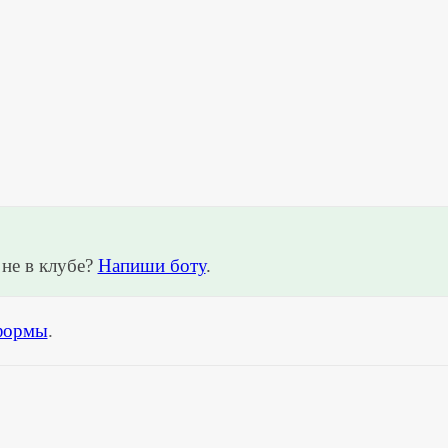
не в клубе?
Напиши боту
.
формы
.