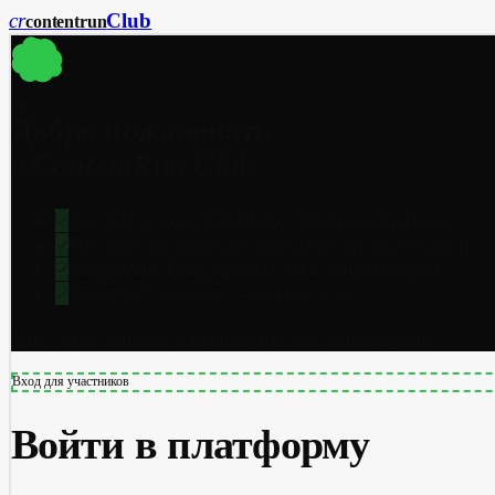
cr
Club
content
run
cr
Добро пожаловать
в ContentRun Club
Доступ к базе знаний по AI-инструментам
Готовые промпты и сценарии автоматизации
Закрытый Telegram-чат участников клуба
Вход за 5 секунд — без пароля
340+ участников · обновления каждую неделю
Вход для участников
Войти в платформу