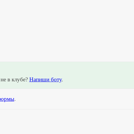
не в клубе?
Напиши боту
.
формы
.