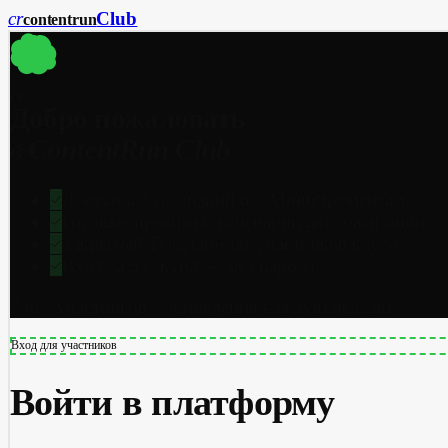
cr
Club
content
run
cr
Добро пожаловать
в ContentRun Club
Доступ к базе знаний по AI-инструментам
Готовые промпты и сценарии автоматизации
Закрытый Telegram-чат участников клуба
Вход за 5 секунд — без пароля
340+ участников · обновления каждую неделю
Вход для участников
Войти в платформу