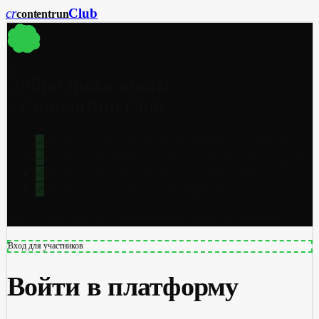
cr
Club
content
run
cr
Добро пожаловать
в ContentRun Club
Доступ к базе знаний по AI-инструментам
Готовые промпты и сценарии автоматизации
Закрытый Telegram-чат участников клуба
Вход за 5 секунд — без пароля
340+ участников · обновления каждую неделю
Вход для участников
Войти в платформу