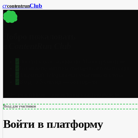
cr
Club
content
run
cr
Добро пожаловать
в ContentRun Club
Доступ к базе знаний по AI-инструментам
Готовые промпты и сценарии автоматизации
Закрытый Telegram-чат участников клуба
Вход за 5 секунд — без пароля
340+ участников · обновления каждую неделю
Вход для участников
Войти в платформу