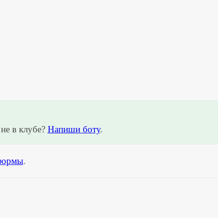
не в клубе?
Напиши боту
.
формы
.