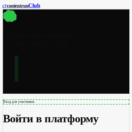
cr
Club
content
run
cr
Добро пожаловать
в ContentRun Club
Доступ к базе знаний по AI-инструментам
Готовые промпты и сценарии автоматизации
Закрытый Telegram-чат участников клуба
Вход за 5 секунд — без пароля
340+ участников · обновления каждую неделю
Вход для участников
Войти в платформу