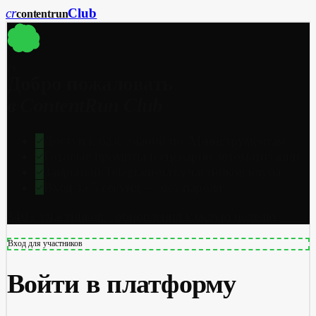
cr
Club
content
run
cr
Добро пожаловать
в ContentRun Club
Доступ к базе знаний по AI-инструментам
Готовые промпты и сценарии автоматизации
Закрытый Telegram-чат участников клуба
Вход за 5 секунд — без пароля
340+ участников · обновления каждую неделю
Вход для участников
Войти в платформу