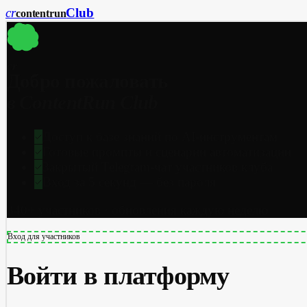
cr
Club
content
run
cr
Добро пожаловать
в ContentRun Club
Доступ к базе знаний по AI-инструментам
Готовые промпты и сценарии автоматизации
Закрытый Telegram-чат участников клуба
Вход за 5 секунд — без пароля
340+ участников · обновления каждую неделю
Вход для участников
Войти в платформу