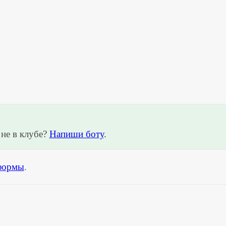
не в клубе?
Напиши боту
.
формы
.