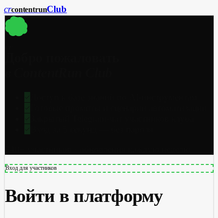
cr
Club
content
run
cr
Добро пожаловать
в ContentRun Club
Доступ к базе знаний по AI-инструментам
Готовые промпты и сценарии автоматизации
Закрытый Telegram-чат участников клуба
Вход за 5 секунд — без пароля
340+ участников · обновления каждую неделю
Вход для участников
Войти в платформу