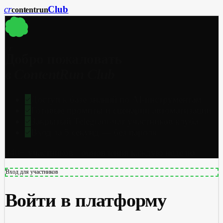
cr
Club
content
run
cr
Добро пожаловать
в ContentRun Club
Доступ к базе знаний по AI-инструментам
Готовые промпты и сценарии автоматизации
Закрытый Telegram-чат участников клуба
Вход за 5 секунд — без пароля
340+ участников · обновления каждую неделю
Вход для участников
Войти в платформу